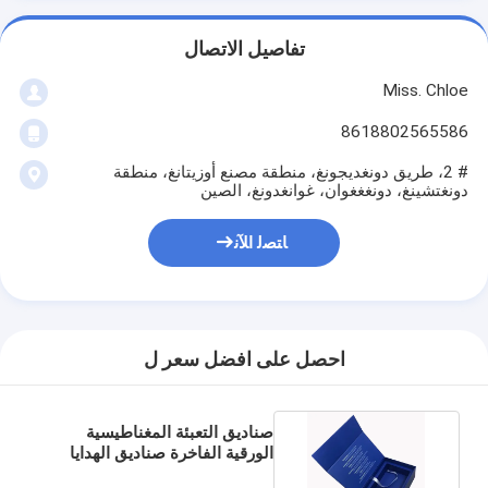
تفاصيل الاتصال
Miss. Chloe
8618802565586
# 2، طريق دونغديجونغ، منطقة مصنع أوزيتانغ، منطقة
دونغتشينغ، دونغغغوان، غوانغدونغ، الصين
ﺎﺘﺼﻟ ﺍﻶﻧ
احصل على افضل سعر ل
صناديق التعبئة المغناطيسية
الورقية الفاخرة صناديق الهدايا
المقوى المغناطيسية