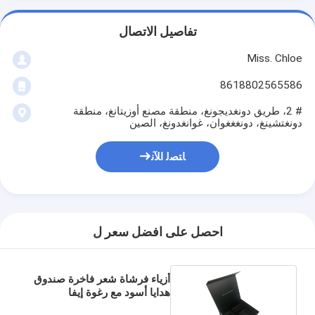
تفاصيل الاتصال
Miss. Chloe
8618802565586
# 2، طريق دونغديجونغ، منطقة مصنع أوزيتانغ، منطقة
دونغتشينغ، دونغغغوان، غوانغدونغ، الصين
ﺎﺘﺼﻟ ﺍﻶﻧ
احصل على افضل سعر ل
أزياء فرشاة شعر فاخرة صندوق
هدايا أسود مع رغوة إيفا
والصفائح الذهبية