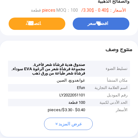
والصفائح الذهبية
الأسعار：$0.40 - $3.30/pieces
MOQ：100 قطعة
افضل سعر
ﺎﺘﺼﻟ ﺍﻶﻧ
منتوج وصف
,
صندوق هدية فرشاة شعر فاخرة
تسليط الضوء
,
مجموعة فرشاة شعر من الرغوة EVA سوداء
فرشاة شعر طباعة من ورق ذهب
مكان المنشأ
غوانغدونغ، الصين
اسم العلامة التجارية
Efun
رقم الموديل
LY2022051101
الحد الأدنى لكمية
100 قطعة
الأسعار
$0.40 - $3.30/pieces
عرض المزيد