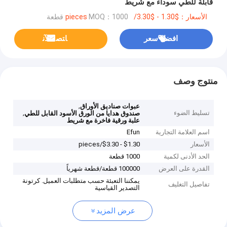
قابلة للطي سوداء مع شريط
الأسعار：$1.30 - $3.30/pieces
MOQ：1000 قطعة
افضل سعر
ﺎﺘﺼﻟ ﺍﻶﻧ
منتوج وصف
,
عبوات صناديق الأوراق
تسليط الضوء
,
صندوق هدايا من الورق الأسود القابل للطي
علبة ورقية فاخرة مع شريط
اسم العلامة التجارية
Efun
الأسعار
$1.30 - $3.30/pieces
الحد الأدنى لكمية
1000 قطعة
القدرة على العرض
100000 قطعة/قطعة شهرياً
يمكننا التعبئة حسب متطلبات العميل. كرتونة
تفاصيل التغليف
التصدير القياسية
عرض المزيد