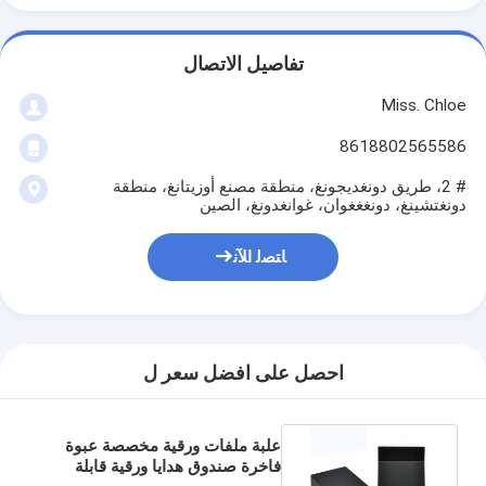
تفاصيل الاتصال
Miss. Chloe
8618802565586
# 2، طريق دونغديجونغ، منطقة مصنع أوزيتانغ، منطقة
دونغتشينغ، دونغغغوان، غوانغدونغ، الصين
ﺎﺘﺼﻟ ﺍﻶﻧ
احصل على افضل سعر ل
علبة ملفات ورقية مخصصة عبوة
فاخرة صندوق هدايا ورقية قابلة