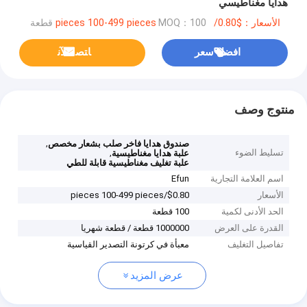
هدايا مغناطيسي
الأسعار：$0.80/pieces 100-499 pieces
MOQ：100 قطعة
افضل سعر
ﺎﺘﺼﻟ ﺍﻶﻧ
منتوج وصف
,
صندوق هدايا فاخر صلب بشعار مخصص
تسليط الضوء
,
علبة هدايا مغناطيسية
علبة تغليف مغناطيسية قابلة للطي
اسم العلامة التجارية
Efun
الأسعار
$0.80/pieces 100-499 pieces
الحد الأدنى لكمية
100 قطعة
القدرة على العرض
1000000 قطعة / قطعة شهريا
تفاصيل التغليف
معبأة في كرتونة التصدير القياسية
عرض المزيد