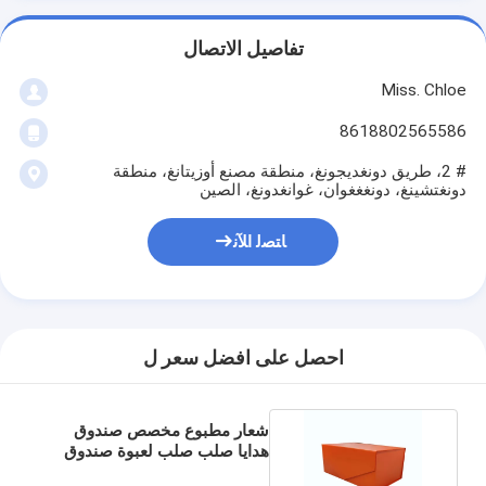
تفاصيل الاتصال
Miss. Chloe
8618802565586
# 2، طريق دونغديجونغ، منطقة مصنع أوزيتانغ، منطقة
دونغتشينغ، دونغغغوان، غوانغدونغ، الصين
ﺎﺘﺼﻟ ﺍﻶﻧ
احصل على افضل سعر ل
شعار مطبوع مخصص صندوق
هدايا صلب صلب لعبوة صندوق
هدايا مغناطيسي