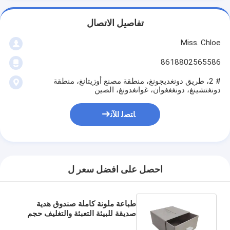
تفاصيل الاتصال
Miss. Chloe
8618802565586
# 2، طريق دونغديجونغ، منطقة مصنع أوزيتانغ، منطقة
دونغتشينغ، دونغغغوان، غوانغدونغ، الصين
ﺎﺘﺼﻟ ﺍﻶﻧ
احصل على افضل سعر ل
طباعة ملونة كاملة صندوق هدية
صديقة للبيئة التعبئة والتغليف حجم
مخصص صندوق ورق الدرج