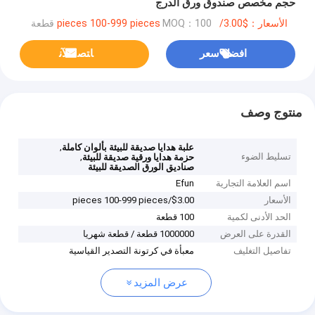
حجم مخصص صندوق ورق الدرج
الأسعار：$3.00/pieces 100-999 pieces
MOQ：100 قطعة
افضل سعر
ﺎﺘﺼﻟ ﺍﻶﻧ
منتوج وصف
,
علبة هدايا صديقة للبيئة بألوان كاملة
تسليط الضوء
,
حزمة هدايا ورقية صديقة للبيئة
صناديق الورق الصديقة للبيئة
اسم العلامة التجارية
Efun
الأسعار
$3.00/pieces 100-999 pieces
الحد الأدنى لكمية
100 قطعة
القدرة على العرض
1000000 قطعة / قطعة شهريا
تفاصيل التغليف
معبأة في كرتونة التصدير القياسية
عرض المزيد