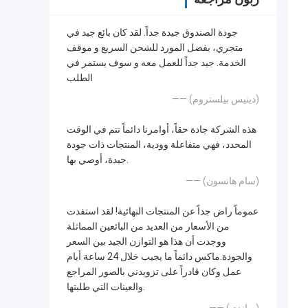
جودة الصندوق جيدة جداً. لقد كان بائع جيد في
متجري، بفضل المورد للشحن السريع و موقف
الخدمة. جيد جداً للعمل معه و سوف يستمر في
الطلب
—— (دينيس بيلستروم)
هذه الشركة جادة حقاً، أوامرنا دائماً تتم في الوقت
المحدد، فهي متفاعلة وودية، المنتجات ذات جودة
جيدة، أوصي بها.
—— (سام هانسون)
عموماً راض جداً عن المنتجات النهائية! لقد استفدت
من الأسعار من العديد من البائعين المماثلة
ووجدت أن هذا هو التوازن الجيد بين السعر
والجودة.ماكس دائماً ما يجيب خلال 24 ساعة أيام
عمل وكان قادراً على تزويدني بالصور المراجع
والعينات التي طلبتها.