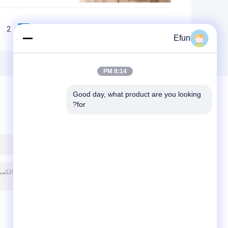
2
1
<<
|<
Page 1 of 54
Efun
8:14 PM
Good day, what product are you looking 
for?
ترك رسالة