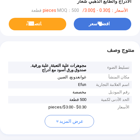
الأدراج والطابع الذهبي شعار
الأسعار：$0.30 - $3.00/pieces
MOQ：500 قطعة
افضل سعر
ﺎﺘﺼﻟ ﺍﻶﻧ
منتوج وصف
,
,
مجوهرات علبة التعبئة
علبة ورقية
تسليط الضوء
صندوق ورق أسود مع أدراج
مكان المنشأ
غوانغدونغ، الصين
اسم العلامة التجارية
Efun
رقم الموديل
مخصصة
الحد الأدنى لكمية
500 قطعة
الأسعار
$0.30 - $3.00/pieces
عرض المزيد