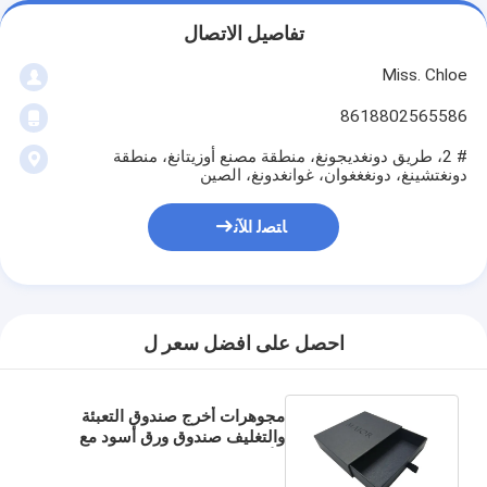
تفاصيل الاتصال
Miss. Chloe
8618802565586
# 2، طريق دونغديجونغ، منطقة مصنع أوزيتانغ، منطقة
دونغتشينغ، دونغغغوان، غوانغدونغ، الصين
ﺎﺘﺼﻟ ﺍﻶﻧ
احصل على افضل سعر ل
مجوهرات أخرج صندوق التعبئة
والتغليف صندوق ورق أسود مع
الأدراج والطابع الذهبي شعار