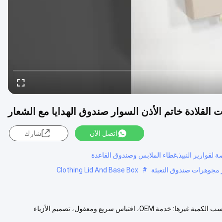
القلادة خاتم الأذن السوار صندوق الهدايا مع الشعار
اتصل الآن
شارك
لقوارير النبيذ,غطاء الملابس وصندوق القاعدة
ر مجوهرات صندوق التعبئة
#
Clothing Lid And Base Box
الشعار: شعار مخصص مقبول الـ MOQ: 100 قطعة وقت التنفيذ: 7- 15 يوماً حسب الكمية غيرها: خدمة OEM، اقتباس سريع ومعقول، تصميم الأزياء
...
عرض المزيد