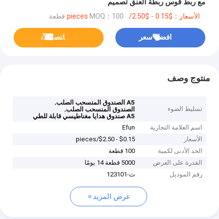
مع ربط قوس ربطة العنق تصميم
الأسعار：$0.15 - $2.50/pieces
MOQ：100 قطعة
افضل سعر
ﺎﺘﺼﻟ ﺍﻶﻧ
منتوج وصف
,
A5 الصندوق المنسحب الصلب
تسليط الضوء
,
الصندوق المنسحب الصلب
A5 صندوق هدايا مغناطيسي قابلة للطي
اسم العلامة التجارية
Efun
الأسعار
$0.15 - $2.50/pieces
الحد الأدنى لكمية
100 قطعة
القدرة على العرض
5000 قطعة 14 يومًا
رقم الموديل
ث-123101
عرض المزيد