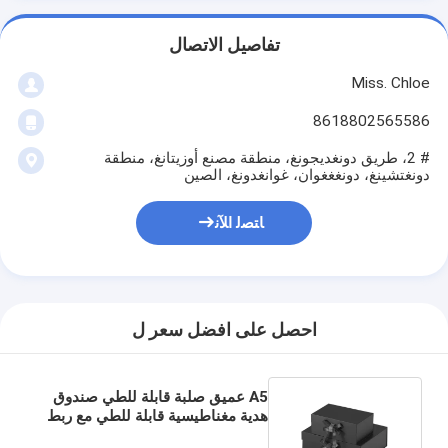
تفاصيل الاتصال
Miss. Chloe
8618802565586
# 2، طريق دونغديجونغ، منطقة مصنع أوزيتانغ، منطقة
دونغتشينغ، دونغغغوان، غوانغدونغ، الصين
ﺎﺘﺼﻟ ﺍﻶﻧ
احصل على افضل سعر ل
A5 عميق صلبة قابلة للطي صندوق
هدية مغناطيسية قابلة للطي مع ربط
قوس ربطة العنق تصميم