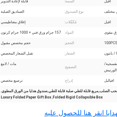
اقبل
السمة:
قابلة لإعادة التدوير
مختلف
نوع الصندوق:
الصناديق الصلبة
اقبل
مُكَمِّلات:
إغلاق مغناطيسي
ق مقوى
المواد:
157 جرام ورق فني + 1000 جرام كرتون
100PC
الحجم:
حجم مخصص مقبول
ن
الشعار:
تقبل الشعار المخصص
نفسجية/
مات / لامع
التصفيح:
الورنيش
افيالبل
إدراج:
ترصيع مخصص
حب الصلب,مربع قابلة للطي صلبة قابلة للطي,صندوق هدايا من الورق المطوي
,
Luxury Folded Paper Gift Box
,
Folded Rigid Collapsible Box
دايا انقر هنا للحصول عليه