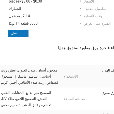
الأسعار:
$0.30 - $3.00/pieces
تفاصيل التغليف:
الجمارك
وقت التسليم:
7-14 يوم عمل
القدرة على العرض:
5000 قطعة 14 يومًا
اتصل
ء فاخرة ورق مطوية صندوق هدايا
الهدايا
معجون أسنان، ظلال العيون، عطر، زيت
الاستخدام:
أساسي، شامبو، ماسكارا، مسحوق
فضفاض، زيت طلاء الأظافر، أحمر، كريم
ق مقوى
التصفيح غير اللامع، الدهانات، الختم،
معالجة الطباعة:
النقش، التصفيح اللامع، طلاء UV،
التلاشي، رقائق الذهب، تصميم مخص