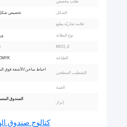
طلب مخصص:
الشكل:
تخصيص شكل 
علامة تجاريّة يطبع:
نوع البطانة:
ور
الـ MOQ:
S
الطباعة:
CMYK / بانتو
احباط ساخن/الأشعة فوق الب
التشطيب السطحي:
العينة:
الصندوق المنس
إبراز:
كتالوج صندوق اله