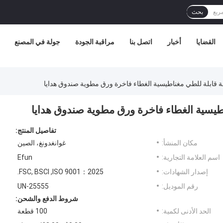
بحث
القضايا
أخبار
اتصل بنا
مراقبة الجودة
جولة في المصنع
قابلة للطي مغناطيسية الغطاء فاخرة ورق مطوية صندوق هدايا
طيسية الغطاء فاخرة ورق مطوية صندوق هدايا
تفاصيل المنتج:
مكان المنشأ:
غوانغدونغ، الصين
اسم العلامة التجارية:
Efun
إصدار الشهادات:
FSC, BSCI ,ISO 9001：2025.
رقم الموديل:
UN-25555
شروط الدفع والشحن:
الحد الأدنى لكمية:
100 قطعة