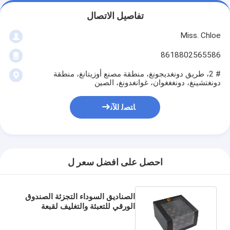
تفاصيل الاتصال
Miss. Chloe
8618802565586
# 2، طريق دونغديجونغ، منطقة مصنع أوزيتانغ، منطقة
دونغتشينغ، دونغغغوان، غوانغدونغ، الصين
ﺎﺘﺼﻟ ﺍﻶﻧ
احصل على افضل سعر ل
الصناديق السوداء التجزئة الصندوق
الورقي للتعبئة والتغليف لقبعة
البيسبول مع نافذة العرض