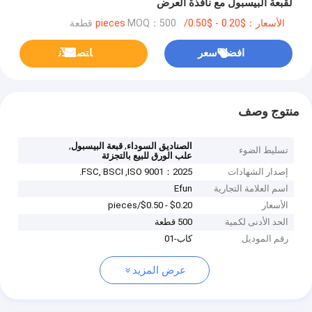
لقبعة البيسبول مع نافذة العرض
الأسعار：$0.20 - $0.50/pieces
MOQ：500 قطعة
افضل سعر
ﺎﺘﺼﻟ ﺍﻶﻧ
منتوج وصف
,
,
الصناديق السوداء
قبعة البيسبول
تسليط الضوء
علب الورق للبيع بالتجزئة
إصدار الشهادات
FSC, BSCI ,ISO 9001：2025.
اسم العلامة التجارية
Efun
الأسعار
$0.20 - $0.50/pieces
الحد الأدنى لكمية
500 قطعة
رقم الموديل
كاب-01
عرض المزيد